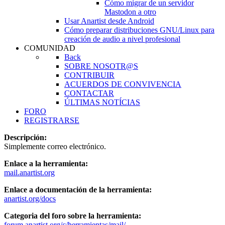
Cómo migrar de un servidor
Mastodon a otro
Usar Anartist desde Android
Cómo preparar distribuciones GNU/Linux para
creación de audio a nivel profesional
COMUNIDAD
Back
SOBRE NOSOTR@S
CONTRIBUIR
ACUERDOS DE CONVIVENCIA
CONTACTAR
ÚLTIMAS NOTÍCIAS
FORO
REGISTRARSE
Descripción:
Simplemente correo electrónico.
Enlace a la herramienta:
mail.anartist.org
Enlace a documentación de la herramienta:
anartist.org/docs
Categoria del foro sobre la herramienta:
forum.anartist.org/c/herramientas/mail/