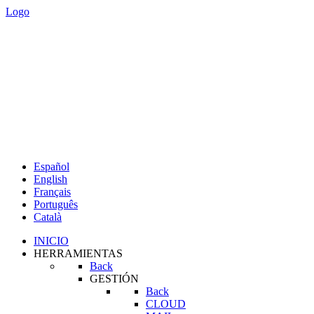
Logo
Español
English
Français
Português
Català
INICIO
HERRAMIENTAS
Back
GESTIÓN
Back
CLOUD