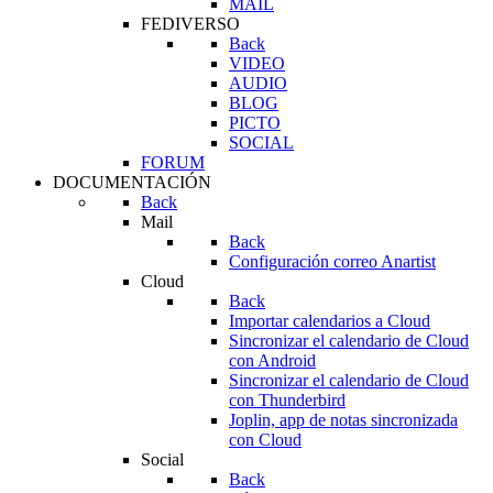
MAIL
FEDIVERSO
Back
VIDEO
AUDIO
BLOG
PICTO
SOCIAL
FORUM
DOCUMENTACIÓN
Back
Mail
Back
Configuración correo Anartist
Cloud
Back
Importar calendarios a Cloud
Sincronizar el calendario de Cloud
con Android
Sincronizar el calendario de Cloud
con Thunderbird
Joplin, app de notas sincronizada
con Cloud
Social
Back