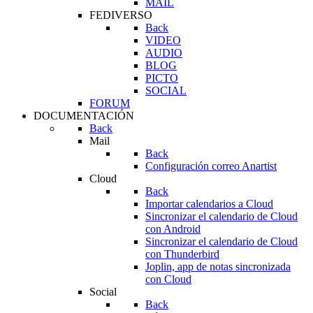
MAIL
FEDIVERSO
Back
VIDEO
AUDIO
BLOG
PICTO
SOCIAL
FORUM
DOCUMENTACIÓN
Back
Mail
Back
Configuración correo Anartist
Cloud
Back
Importar calendarios a Cloud
Sincronizar el calendario de Cloud
con Android
Sincronizar el calendario de Cloud
con Thunderbird
Joplin, app de notas sincronizada
con Cloud
Social
Back