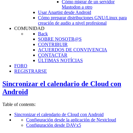
Cómo migrar de un servidor
Mastodon a otro
Usar Anartist desde Android
Cómo preparar distribuciones GNU/Linux para
creación de audio a nivel profesional
COMUNIDAD
Back
SOBRE NOSOTR@S
CONTRIBUIR
ACUERDOS DE CONVIVENCIA
CONTACTAR
ÚLTIMAS NOTÍCIAS
FORO
REGISTRARSE
Sincronizar el calendario de Cloud con
Android
Table of contents:
Sincronizar el calendario de Cloud con Android
Configuración desde la aplicación de Nextcloud
Configuración desde DAVx5