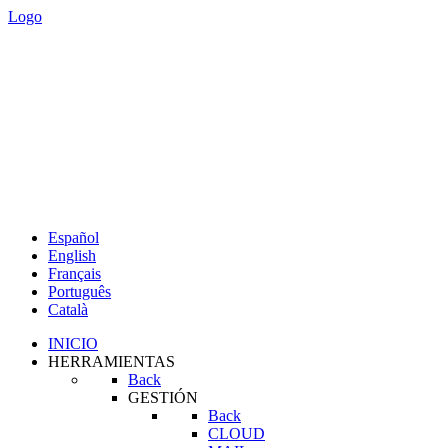
Logo
Español
English
Français
Português
Català
INICIO
HERRAMIENTAS
Back
GESTIÓN
Back
CLOUD